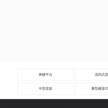
阁楼平台
流利式
中型货架
重型横梁