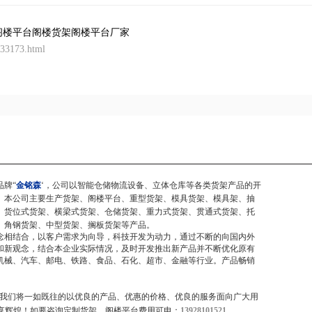
阁楼平台
阁楼货架
阁楼平台厂家
433173.html
品牌“
金铭森
‘，公司以智能仓储物流设备、立体仓库等各类货架产品的开
。本公司主要生产货架、阁楼平台、重型货架、模具货架、模具架、抽
、货位式货架、横梁式货架、仓储货架、重力式货架、贯通式货架、托
、角钢货架、中型货架、搁板货架等产品。
念相结合，以客户需求为向导，科技开发为动力，通过不断的向国内外
和新观念，结合本企业实际情况，及时开发推出新产品并不断优化原有
机械、汽车、邮电、铁路、食品、石化、超市、金融等行业。产品畅销
，我们将一如既往的以优良的产品、优惠的价格、优良的服务面向广大用
享辉煌！如要咨询定制货架、阁楼平台费用可电：
13928101521