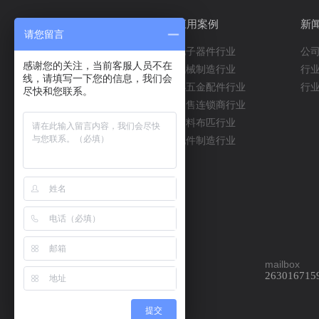
产品中心
应用案例
新
请您留言
阁楼平台
电子器件行业
公
感谢您的关注，当前客服人员不在
流利式货架
机械制造行业
行
线，请填写一下您的信息，我们会
模具架
小五金配件行业
行
尽快和您联系。
通廊货架
零售连锁商行业
悬臂货架
布料布匹行业
中型货架
配件制造行业
重型横梁式货架
重型货架
telephone
mailbox
0760 22113650
263016715
技术支持：网站建设
提交