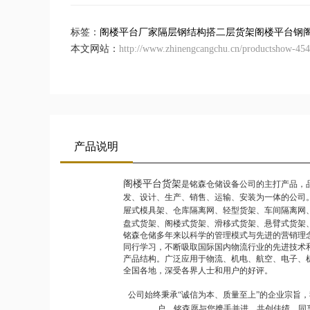
标签：
阁楼平台厂家
隔层钢结构
搭二层货架
阁楼平台
钢
本文网站：
http://www.zhinengcangchu.cn/productshow-45
产品说明
阁楼平台货架
是铭森仓储设备公司的主打产品，
发、设计、生产、销售、运输、安装为一体的公司
屉式模具架、仓库隔离网、轻型货架、车间隔离网
盘式货架、阁楼式货架、滑移式货架、悬臂式货架
铭森仓储多年来以科学的管理模式与先进的营销理
同行学习，不断吸取国际国内物流行业的先进技术
产品结构。广泛应用于物流、机电、航空、电子、
全国各地，深受各界人士和用户的好评。
公司始终秉承“诚信为本、质量至上”的企业宗旨
户。铭森愿与您携手并进，共创佳绩，同