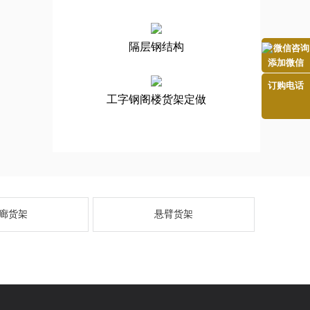
隔层钢结构
添加微信
订购电话
工字钢阁楼货架定做
廊货架
悬臂货架