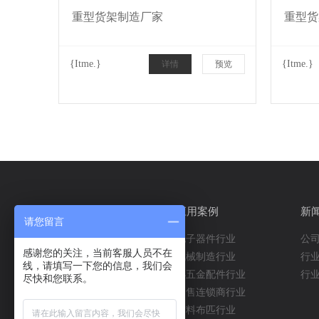
重型货架制造厂家
重型货
{Itme.
}
{Itme.
}
详情
预览
产品中心
应用案例
新
请您留言
阁楼平台
电子器件行业
公
感谢您的关注，当前客服人员不在
流利式货架
机械制造行业
行
线，请填写一下您的信息，我们会
模具架
小五金配件行业
行
尽快和您联系。
通廊货架
零售连锁商行业
悬臂货架
布料布匹行业