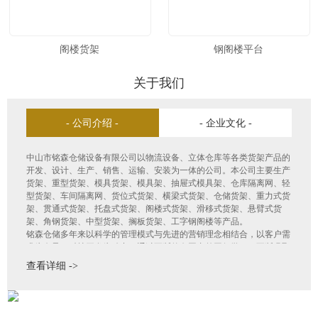
阁楼货架
钢阁楼平台
关于我们
- 公司介绍 -
- 企业文化 -
中山市铭森仓储设备有限公司以物流设备、立体仓库等各类货架产品的
开发、设计、生产、销售、运输、安装为一体的公司。本公司主要生产
货架、重型货架、模具货架、模具架、抽屉式模具架、仓库隔离网、轻
型货架、车间隔离网、货位式货架、横梁式货架、仓储货架、重力式货
架、贯通式货架、托盘式货架、阁楼式货架、滑移式货架、悬臂式货
架、角钢货架、中型货架、搁板货架、工字钢阁楼等产品。
铭森仓储多年来以科学的管理模式与先进的营销理念相结合，以客户需
求为向导，科技开发为动力，通过不断的向国内外同行学习，不断吸取
国际国内物流行业的先进技术和新观念，结合本企业实际情况，及时开
查看详细 ->
发推出新产品并不断优化原有产品结构。广泛应用于物流、机电、航
空、电子、机械、汽车、邮电、铁路、食品、石化、超市、金融等行
业。产品畅销全国各地，深受各界人士和用户的好评。