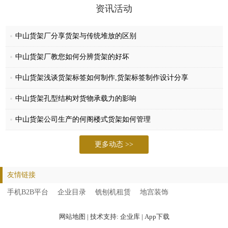
公司始终秉承“诚信为本、质量至上”的企业宗旨，我们将一如既往的以
资讯活动
优良的产品、优惠的价格、优良的服务面向广大用户。铭森愿与您携手
并进，共创佳绩，同享辉煌！
中山货架厂分享货架与传统堆放的区别
中山货架厂教您如何分辨货架的好坏
中山货架浅谈货架标签如何制作,货架标签制作设计分享
中山货架孔型结构对货物承载力的影响
中山货架公司生产的何阁楼式货架如何管理
更多动态 >>
友情链接
手机B2B平台
企业目录
铣刨机租赁
地宫装饰
网站地图
| 技术支持:
企业库
|
App下载