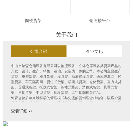
阁楼货架
钢阁楼平台
关于我们
- 公司介绍 -
- 企业文化 -
中山市铭森仓储设备有限公司以物流设备、立体仓库等各类货架产品的
开发、设计、生产、销售、运输、安装为一体的公司。本公司主要生产
货架、重型货架、模具货架、模具架、抽屉式模具架、仓库隔离网、轻
型货架、车间隔离网、货位式货架、横梁式货架、仓储货架、重力式货
架、贯通式货架、托盘式货架、阁楼式货架、滑移式货架、悬臂式货
架、角钢货架、中型货架、搁板货架、工字钢阁楼等产品。
铭森仓储多年来以科学的管理模式与先进的营销理念相结合，以客户需
求为向导，科技开发为动力，通过不断的向国内外同行学习，不断吸取
国际国内物流行业的先进技术和新观念，结合本企业实际情况，及时开
查看详细 ->
发推出新产品并不断优化原有产品结构。广泛应用于物流、机电、航
空、电子、机械、汽车、邮电、铁路、食品、石化、超市、金融等行
业。产品畅销全国各地，深受各界人士和用户的好评。