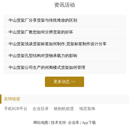
公司始终秉承“诚信为本、质量至上”的企业宗旨，我们将一如既往的以
资讯活动
优良的产品、优惠的价格、优良的服务面向广大用户。铭森愿与您携手
并进，共创佳绩，同享辉煌！
中山货架厂分享货架与传统堆放的区别
中山货架厂教您如何分辨货架的好坏
中山货架浅谈货架标签如何制作,货架标签制作设计分享
中山货架孔型结构对货物承载力的影响
中山货架公司生产的何阁楼式货架如何管理
更多动态 >>
友情链接
手机B2B平台
企业目录
铣刨机租赁
地宫装饰
网站地图
| 技术支持:
企业库
|
App下载