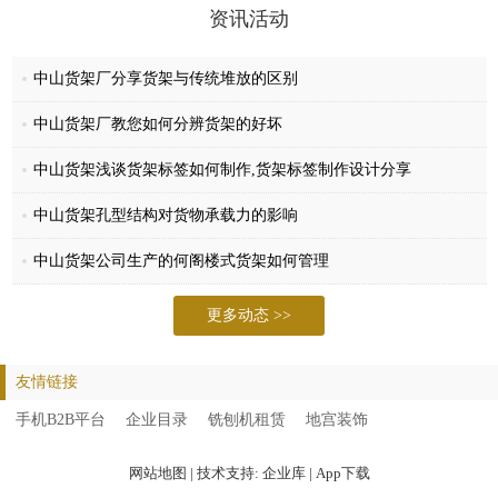
公司始终秉承“诚信为本、质量至上”的企业宗旨，我们将一如既往的以
资讯活动
优良的产品、优惠的价格、优良的服务面向广大用户。铭森愿与您携手
并进，共创佳绩，同享辉煌！
中山货架厂分享货架与传统堆放的区别
中山货架厂教您如何分辨货架的好坏
中山货架浅谈货架标签如何制作,货架标签制作设计分享
中山货架孔型结构对货物承载力的影响
中山货架公司生产的何阁楼式货架如何管理
更多动态 >>
友情链接
手机B2B平台
企业目录
铣刨机租赁
地宫装饰
网站地图
| 技术支持:
企业库
|
App下载