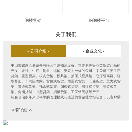
阁楼货架
钢阁楼平台
关于我们
- 公司介绍 -
- 企业文化 -
中山市铭森仓储设备有限公司以物流设备、立体仓库等各类货架产品的
开发、设计、生产、销售、运输、安装为一体的公司。本公司主要生产
货架、重型货架、模具货架、模具架、抽屉式模具架、仓库隔离网、轻
型货架、车间隔离网、货位式货架、横梁式货架、仓储货架、重力式货
架、贯通式货架、托盘式货架、阁楼式货架、滑移式货架、悬臂式货
架、角钢货架、中型货架、搁板货架、工字钢阁楼等产品。
铭森仓储多年来以科学的管理模式与先进的营销理念相结合，以客户需
求为向导，科技开发为动力，通过不断的向国内外同行学习，不断吸取
国际国内物流行业的先进技术和新观念，结合本企业实际情况，及时开
查看详细 ->
发推出新产品并不断优化原有产品结构。广泛应用于物流、机电、航
空、电子、机械、汽车、邮电、铁路、食品、石化、超市、金融等行
业。产品畅销全国各地，深受各界人士和用户的好评。